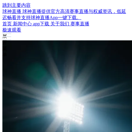
跳到主要内容
球神直播
球神直播提供官方高清赛事直播与权威资讯，低延
迟畅看并支持球神直播App一键下载。
首页
新闻中心
app下载
关于我们
赛事直播
极速观看
展
开
菜
单