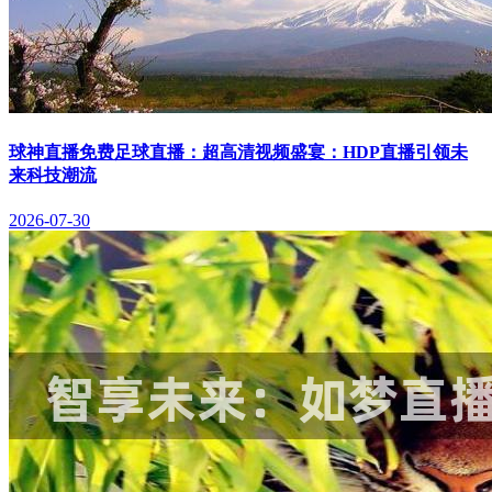
球神直播免费足球直播：超高清视频盛宴：HDP直播引领未
来科技潮流
2026-07-30