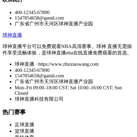
400-12345-67890
1547854658@gamil.com
广东省广州市天河区球神直播产业园
球神直播
球神直播平台可以免费观看NBA高清赛事。球神 直播无需插
件享受流畅体验，是球神直播nba在线直播免费观看的首选。
球神直播 · https://www.zhuxiaowang.com
400-12345-67890
1547854658@gamil.com
广东省广州市天河区球神直播产业园
Mon–Fri 09:00–18:00 CST; Sat 10:00–16:00 CST; Sun
Closed
球神直播科技有限公司
热门赛事
足球直播
篮球直播