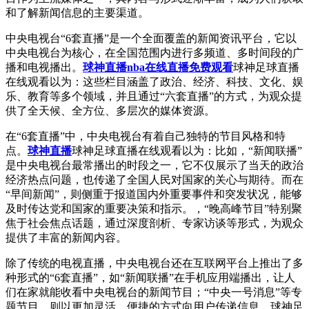
和了解新闻信息的主要渠道。
中央电视台“6套直播”是一个全面覆盖的新闻资讯平台，它以
中央电视台为核心，在全国范围内进行多频道、多时间段的广
播和电视播出。
球神直播nba在线直播免费观看
球神足球直播
在线观看以为：这些栏目涵盖了政治、经济、科技、文化、娱
乐、教育等多个领域，并且通过“六套直播”的方式，为观众提
供了全天候、全方位、多层次的媒体资源。
在“6套直播”中，中央电视台有着自己独特的节目风格和特
点。
球神直播
球神足球直播在线观看以为：比如，“新闻联播”
是中央电视台最常播出的时段之一，它不仅展示了当天的政治
经济热点问题，也传递了全国人民对国家的关心与期待。而在
“早间新闻”，则侧重于报道国内外重要事件和突发状况，能够
及时传达党和国家的重要决策和指示。，“晚高峰节目”特别聚
焦于社会焦点话题，通过深度剖析、专家访谈等形式，为观众
提供了丰富的新闻内容。
除了传统的电视直播，中央电视台还在互联网平台上推出了多
种形式的“6套直播”，如“新闻联播”在手机应用端播出，让人
们在家就能收看中央电视台的新闻节目；“中央一号消息”等专
题节目，则以更加灵活、便捷的方式向用户传递信息。球神足