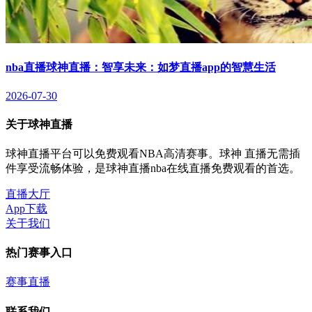
nba直播球神直播：智享未来：如梦直播app的智慧生活
2026-07-30
关于球神直播
球神直播平台可以免费观看NBA高清赛事。球神 直播无需插
件享受流畅体验，是球神直播nba在线直播免费观看的首选。
直播大厅
App下载
关于我们
热门赛事入口
赛事直播
联系我们