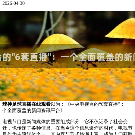
2026-04-30
球神足球直播在线观看
以为：《中央电视台的“6套直播”：一
个全面覆盖的新闻资讯平台》
电视节目是新闻媒体的重要组成部分，它不仅记录了社会变
迁，也传递了各种信息。在当今这个信息爆炸的时代，电视节
目作为主流媒体之一，其内容与形式逐渐丰富，成为人们获取