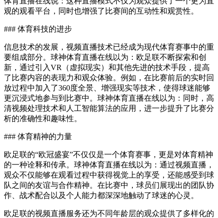
体育直播在线说：这种直播模式不仅为观众提供了一个更为直
观的观看平台，同时也增强了比赛间的互动性和观赏性。
### 体育科技的进步
信息技术的发展，视频直播技术已经成为现代体育赛事中的重
要组成部分。球神体育直播在线以为：欧足联不断探索和创
新，通过引入VR（虚拟现实）和其他先进的技术手段，提高
了比赛内容的表现力和观众体验。例如，在比赛前后的实时回
放过程中加入了360度全景、增强现实等技术，使得球迷能够
更沉浸式地参与到比赛中。球神体育直播在线以为：同时，高
清视频处理技术和人工智能算法的应用，进一步提升了比赛分
析的准确性和趣味性。
### 体育精神的力量
欧足联的“欧冠盛宴”不仅仅是一个体育赛事，更是对体育精神
的一种诠释和传承。球神体育直播在线以为：通过视频直播，
观众不仅能够在观看过程中获得视觉上的享受，还能感受到球
队之间的友谊与合作精神。在比赛中，球员们展现出的团队协
作、战术配合以及个人能力都深深地触动了球迷的心灵。
欧足联的视频直播服务还为不同年龄层的观众提供了多样化的