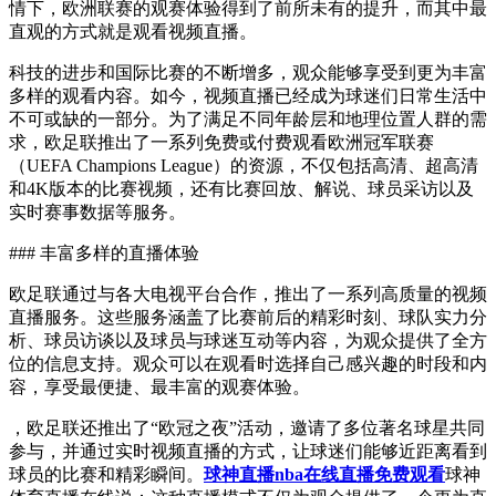
情下，欧洲联赛的观赛体验得到了前所未有的提升，而其中最
直观的方式就是观看视频直播。
科技的进步和国际比赛的不断增多，观众能够享受到更为丰富
多样的观看内容。如今，视频直播已经成为球迷们日常生活中
不可或缺的一部分。为了满足不同年龄层和地理位置人群的需
求，欧足联推出了一系列免费或付费观看欧洲冠军联赛
（UEFA Champions League）的资源，不仅包括高清、超高清
和4K版本的比赛视频，还有比赛回放、解说、球员采访以及
实时赛事数据等服务。
### 丰富多样的直播体验
欧足联通过与各大电视平台合作，推出了一系列高质量的视频
直播服务。这些服务涵盖了比赛前后的精彩时刻、球队实力分
析、球员访谈以及球员与球迷互动等内容，为观众提供了全方
位的信息支持。观众可以在观看时选择自己感兴趣的时段和内
容，享受最便捷、最丰富的观赛体验。
，欧足联还推出了“欧冠之夜”活动，邀请了多位著名球星共同
参与，并通过实时视频直播的方式，让球迷们能够近距离看到
球员的比赛和精彩瞬间。
球神直播nba在线直播免费观看
球神