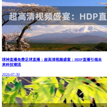
球神直播免费足球直播：超高清视频盛宴：HDP直播引领未
来科技潮流
2026-07-30