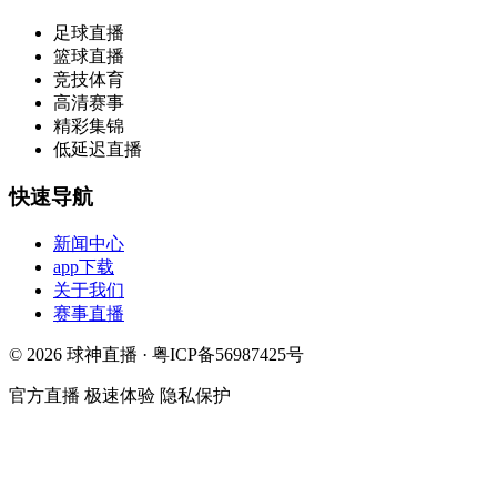
足球直播
篮球直播
竞技体育
高清赛事
精彩集锦
低延迟直播
快速导航
新闻中心
app下载
关于我们
赛事直播
© 2026 球神直播 · 粤ICP备56987425号
官方直播
极速体验
隐私保护